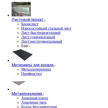
Листовой прокат
Бронелист
Износостойкий стальной лист
Лист быстрорежующий
Лист горячекатаный
Лист инструментальный
Еще
Материалы для кровли
Металлочерепица
Профнастил
Металлоизделия
Анкерная плита
Анкерные тяги
Болты фундаментные