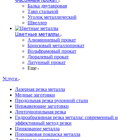
Фасонный прокат
Балка двутавровая
Тавр стальной
Уголок металлический
Швеллер
Цветные металлы
Алюминиевый прокат
Бронзовый металлопрокат
Вольфрамовый прокат
Дюралевый прокат
Латунный прокат
Еще
Услуги
Лазерная резка металла
Медные заготовки
Продольная резка рулонной стали
Нержавеющие заготовки
Ленточнопильная резка
Гидроабразивная резка металла: современный и
эффективный метод резки
Цинкование металла
Порошковая покраска металла
Латунные заготовки