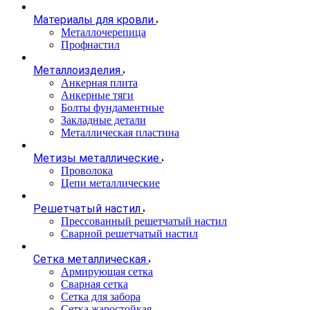
Материалы для кровли
Металлочерепица
Профнастил
Металлоизделия
Анкерная плита
Анкерные тяги
Болты фундаментные
Закладные детали
Металлическая пластина
Метизы металлические
Проволока
Цепи металлические
Решетчатый настил
Прессованный решетчатый настил
Сварной решетчатый настил
Сетка металлическая
Армирующая сетка
Сварная сетка
Сетка для забора
Сетка жаростойкая