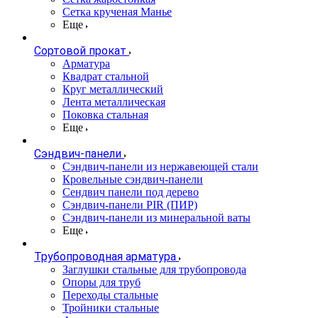
Сетка крученая Манье
Еще
Сортовой прокат
Арматура
Квадрат стальной
Круг металлический
Лента металлическая
Поковка стальная
Еще
Сэндвич-панели
Cэндвич-панели из нержавеющей стали
Кровельные сэндвич-панели
Сендвич панели под дерево
Сэндвич-панели PIR (ПИР)
Сэндвич-панели из минеральной ваты
Еще
Трубопроводная арматура
Заглушки стальные для трубопровода
Опоры для труб
Переходы стальные
Тройники стальные