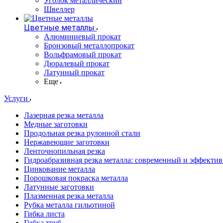
Уголок металлический
Швеллер
Цветные металлы
Алюминиевый прокат
Бронзовый металлопрокат
Вольфрамовый прокат
Дюралевый прокат
Латунный прокат
Еще
Услуги
Лазерная резка металла
Медные заготовки
Продольная резка рулонной стали
Нержавеющие заготовки
Ленточнопильная резка
Гидроабразивная резка металла: современный и эффекти
Цинкование металла
Порошковая покраска металла
Латунные заготовки
Плазменная резка металла
Рубка металла гильотиной
Гибка листа
Гибка труб