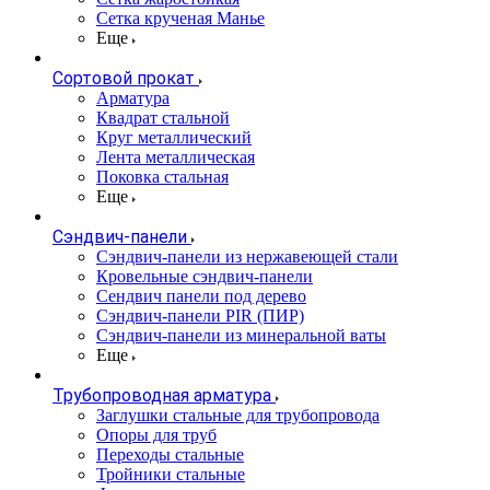
Сетка крученая Манье
Еще
Сортовой прокат
Арматура
Квадрат стальной
Круг металлический
Лента металлическая
Поковка стальная
Еще
Сэндвич-панели
Cэндвич-панели из нержавеющей стали
Кровельные сэндвич-панели
Сендвич панели под дерево
Сэндвич-панели PIR (ПИР)
Сэндвич-панели из минеральной ваты
Еще
Трубопроводная арматура
Заглушки стальные для трубопровода
Опоры для труб
Переходы стальные
Тройники стальные