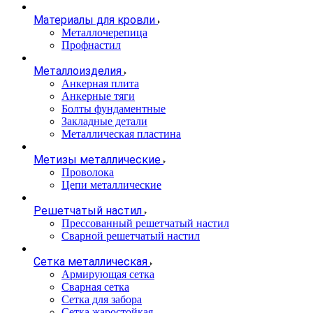
Материалы для кровли
Металлочерепица
Профнастил
Металлоизделия
Анкерная плита
Анкерные тяги
Болты фундаментные
Закладные детали
Металлическая пластина
Метизы металлические
Проволока
Цепи металлические
Решетчатый настил
Прессованный решетчатый настил
Сварной решетчатый настил
Сетка металлическая
Армирующая сетка
Сварная сетка
Сетка для забора
Сетка жаростойкая