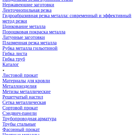
Нержавеющие заготовки
Ленточнопильная резка
Гидроабразивная резка металла: современный и эффективный
метод резки
Цинкование металла
Порошковая покраска металла
Латунные заготовки
Плазменная резка металла
Рубка металла гильотиной
Гибка листа
Гибка труб
Каталог
Листовой прокат
Материалы для кровли
Металлоизделия
Метизы металлические
Решетчатый настил
Сетка металлическая
Сортовой прокат
Сэндвич-панели
Трубопроводная арматура
Трубы стальные
Фасонный прокат
Цветные металлы