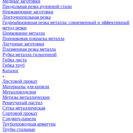
Медные заготовки
Продольная резка рулонной стали
Нержавеющие заготовки
Ленточнопильная резка
Гидроабразивная резка металла: современный и эффективный
метод резки
Цинкование металла
Порошковая покраска металла
Латунные заготовки
Плазменная резка металла
Рубка металла гильотиной
Гибка листа
Гибка труб
Каталог
Листовой прокат
Материалы для кровли
Металлоизделия
Метизы металлические
Решетчатый настил
Сетка металлическая
Сортовой прокат
Сэндвич-панели
Трубопроводная арматура
Трубы стальные