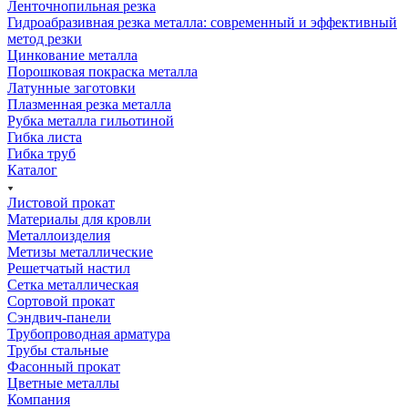
Ленточнопильная резка
Гидроабразивная резка металла: современный и эффективный
метод резки
Цинкование металла
Порошковая покраска металла
Латунные заготовки
Плазменная резка металла
Рубка металла гильотиной
Гибка листа
Гибка труб
Каталог
Листовой прокат
Материалы для кровли
Металлоизделия
Метизы металлические
Решетчатый настил
Сетка металлическая
Сортовой прокат
Сэндвич-панели
Трубопроводная арматура
Трубы стальные
Фасонный прокат
Цветные металлы
Компания