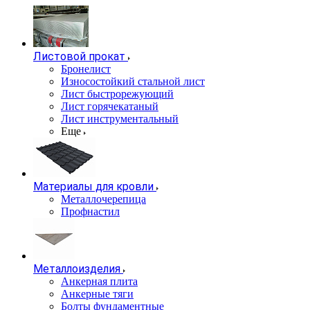
Листовой прокат
Бронелист
Износостойкий стальной лист
Лист быстрорежующий
Лист горячекатаный
Лист инструментальный
Еще
Материалы для кровли
Металлочерепица
Профнастил
Металлоизделия
Анкерная плита
Анкерные тяги
Болты фундаментные