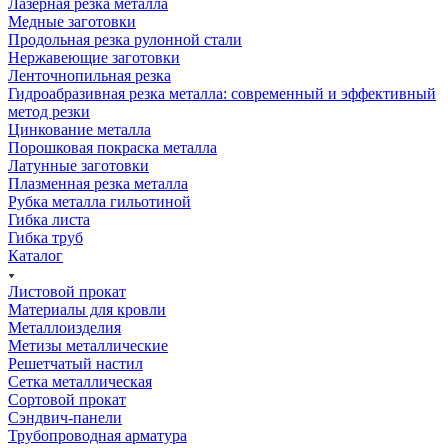
Лазерная резка металла
Медные заготовки
Продольная резка рулонной стали
Нержавеющие заготовки
Ленточнопильная резка
Гидроабразивная резка металла: современный и эффективный
метод резки
Цинкование металла
Порошковая покраска металла
Латунные заготовки
Плазменная резка металла
Рубка металла гильотиной
Гибка листа
Гибка труб
Каталог
Листовой прокат
Материалы для кровли
Металлоизделия
Метизы металлические
Решетчатый настил
Сетка металлическая
Сортовой прокат
Сэндвич-панели
Трубопроводная арматура