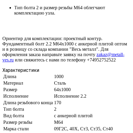
Тип болта 2 и размер резьбы М64 облегчают
комплектацию узла.
Ориентир для комплектации: проектный контур.
Фундаментный болт 2.2 М64х1000 с анкерной плитой оптом
и в розницу со склада компании "Весь металл". Для
оформления заказа направьте заявку на почту
zakaz@metall-
ves.ru
или свяжитесь с нами по телефону +74952752522
Характеристики
Длина
1000
Материал
Сталь
Размер
64х1000
Исполнение
Исполнение 2.2
Длина резьбового конца
170
Тип болта
2
Вид болта
с анкерной плитой
Размер резьбы
М64
Марка стали
09Г2С, 40Х, Ст3, Ст35, Ст40