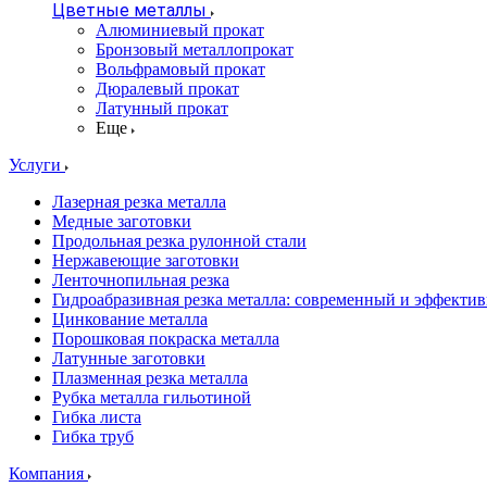
Цветные металлы
Алюминиевый прокат
Бронзовый металлопрокат
Вольфрамовый прокат
Дюралевый прокат
Латунный прокат
Еще
Услуги
Лазерная резка металла
Медные заготовки
Продольная резка рулонной стали
Нержавеющие заготовки
Ленточнопильная резка
Гидроабразивная резка металла: современный и эффекти
Цинкование металла
Порошковая покраска металла
Латунные заготовки
Плазменная резка металла
Рубка металла гильотиной
Гибка листа
Гибка труб
Компания