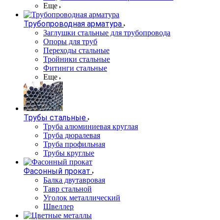
Еще
Трубопроводная арматура
Заглушки стальные для трубопровода
Опоры для труб
Переходы стальные
Тройники стальные
Фитинги стальные
Еще
Трубы стальные
Труба алюминиевая круглая
Труба дюралевая
Труба профильная
Трубы круглые
Фасонный прокат
Балка двутавровая
Тавр стальной
Уголок металлический
Швеллер