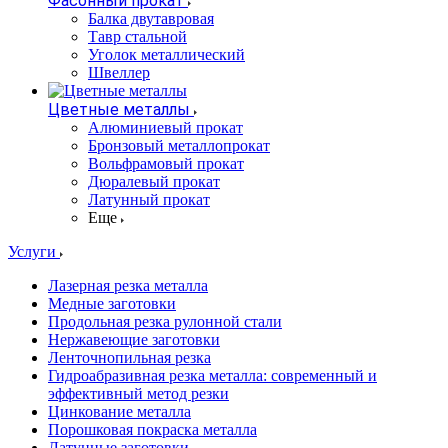
Фасонный прокат
Балка двутавровая
Тавр стальной
Уголок металлический
Швеллер
Цветные металлы
Алюминиевый прокат
Бронзовый металлопрокат
Вольфрамовый прокат
Дюралевый прокат
Латунный прокат
Еще
Услуги
Лазерная резка металла
Медные заготовки
Продольная резка рулонной стали
Нержавеющие заготовки
Ленточнопильная резка
Гидроабразивная резка металла: современный и
эффективный метод резки
Цинкование металла
Порошковая покраска металла
Латунные заготовки