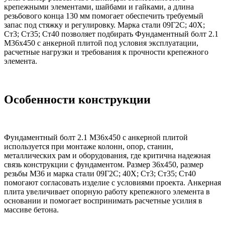
крепежными элементами, шайбами и гайками, а длина
резьбового конца 130 мм помогает обеспечить требуемый
запас под стяжку и регулировку. Марка стали 09Г2С; 40Х;
Ст3; Ст35; Ст40 позволяет подбирать Фундаментный болт 2.1
М36х450 с анкерной плитой под условия эксплуатации,
расчетные нагрузки и требования к прочности крепежного
элемента.
Особенности конструкции
Фундаментный болт 2.1 М36х450 с анкерной плитой
используется при монтаже колонн, опор, станин,
металлических рам и оборудования, где критична надежная
связь конструкции с фундаментом. Размер 36х450, размер
резьбы М36 и марка стали 09Г2С; 40Х; Ст3; Ст35; Ст40
помогают согласовать изделие с условиями проекта. Анкерная
плита увеличивает опорную работу крепежного элемента в
основании и помогает воспринимать расчетные усилия в
массиве бетона.