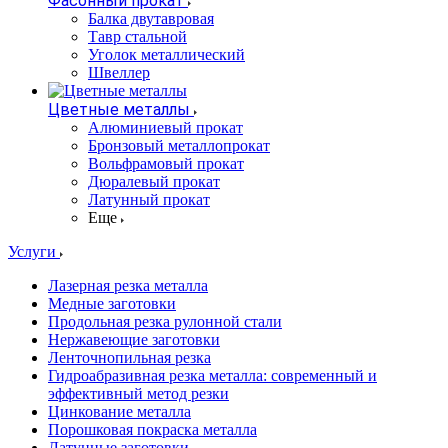
Фасонный прокат
Балка двутавровая
Тавр стальной
Уголок металлический
Швеллер
Цветные металлы
Алюминиевый прокат
Бронзовый металлопрокат
Вольфрамовый прокат
Дюралевый прокат
Латунный прокат
Еще
Услуги
Лазерная резка металла
Медные заготовки
Продольная резка рулонной стали
Нержавеющие заготовки
Ленточнопильная резка
Гидроабразивная резка металла: современный и
эффективный метод резки
Цинкование металла
Порошковая покраска металла
Латунные заготовки