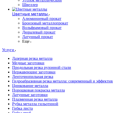
Уголок металлический
Швеллер
Цветные металлы
Алюминиевый прокат
Бронзовый металлопрокат
Вольфрамовый прокат
Дюралевый прокат
Латунный прокат
Еще
Услуги
Лазерная резка металла
Медные заготовки
Продольная резка рулонной стали
Нержавеющие заготовки
Ленточнопильная резка
Гидроабразивная резка металла: современный и эффекти
Цинкование металла
Порошковая покраска металла
Латунные заготовки
Плазменная резка металла
Рубка металла гильотиной
Гибка листа
Гибка труб