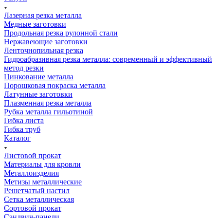
Лазерная резка металла
Медные заготовки
Продольная резка рулонной стали
Нержавеющие заготовки
Ленточнопильная резка
Гидроабразивная резка металла: современный и эффективный
метод резки
Цинкование металла
Порошковая покраска металла
Латунные заготовки
Плазменная резка металла
Рубка металла гильотиной
Гибка листа
Гибка труб
Каталог
Листовой прокат
Материалы для кровли
Металлоизделия
Метизы металлические
Решетчатый настил
Сетка металлическая
Сортовой прокат
Сэндвич-панели