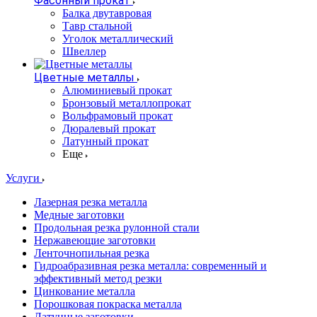
Фасонный прокат
Балка двутавровая
Тавр стальной
Уголок металлический
Швеллер
Цветные металлы
Алюминиевый прокат
Бронзовый металлопрокат
Вольфрамовый прокат
Дюралевый прокат
Латунный прокат
Еще
Услуги
Лазерная резка металла
Медные заготовки
Продольная резка рулонной стали
Нержавеющие заготовки
Ленточнопильная резка
Гидроабразивная резка металла: современный и
эффективный метод резки
Цинкование металла
Порошковая покраска металла
Латунные заготовки