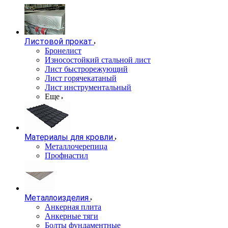
Листовой прокат
Бронелист
Износостойкий стальной лист
Лист быстрорежующий
Лист горячекатаный
Лист инструментальный
Еще
Материалы для кровли
Металлочерепица
Профнастил
Металлоизделия
Анкерная плита
Анкерные тяги
Болты фундаментные