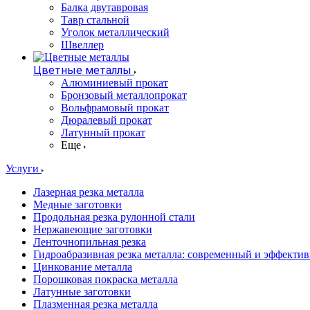
Балка двутавровая
Тавр стальной
Уголок металлический
Швеллер
Цветные металлы
Алюминиевый прокат
Бронзовый металлопрокат
Вольфрамовый прокат
Дюралевый прокат
Латунный прокат
Еще
Услуги
Лазерная резка металла
Медные заготовки
Продольная резка рулонной стали
Нержавеющие заготовки
Ленточнопильная резка
Гидроабразивная резка металла: современный и эффекти
Цинкование металла
Порошковая покраска металла
Латунные заготовки
Плазменная резка металла