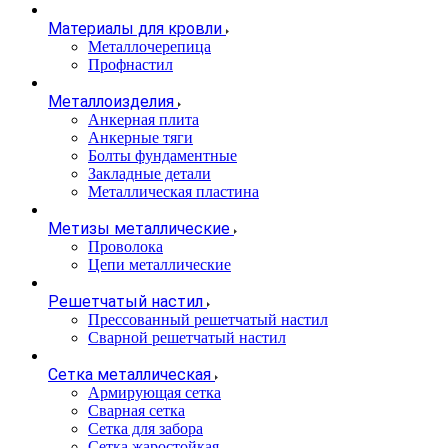
Материалы для кровли
Металлочерепица
Профнастил
Металлоизделия
Анкерная плита
Анкерные тяги
Болты фундаментные
Закладные детали
Металлическая пластина
Метизы металлические
Проволока
Цепи металлические
Решетчатый настил
Прессованный решетчатый настил
Сварной решетчатый настил
Сетка металлическая
Армирующая сетка
Сварная сетка
Сетка для забора
Сетка жаростойкая