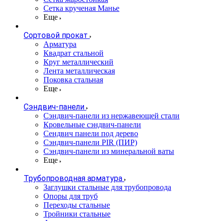
Сетка крученая Манье
Еще
Сортовой прокат
Арматура
Квадрат стальной
Круг металлический
Лента металлическая
Поковка стальная
Еще
Сэндвич-панели
Cэндвич-панели из нержавеющей стали
Кровельные сэндвич-панели
Сендвич панели под дерево
Сэндвич-панели PIR (ПИР)
Сэндвич-панели из минеральной ваты
Еще
Трубопроводная арматура
Заглушки стальные для трубопровода
Опоры для труб
Переходы стальные
Тройники стальные