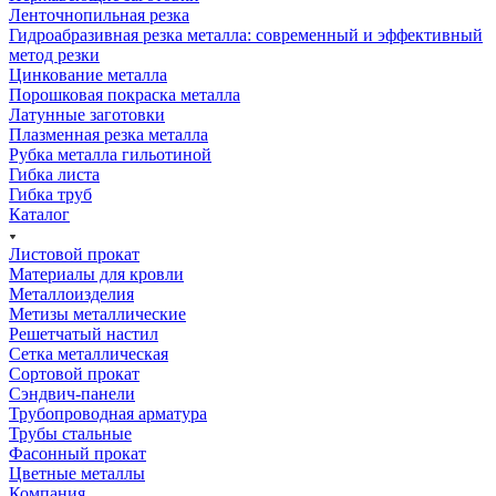
Ленточнопильная резка
Гидроабразивная резка металла: современный и эффективный
метод резки
Цинкование металла
Порошковая покраска металла
Латунные заготовки
Плазменная резка металла
Рубка металла гильотиной
Гибка листа
Гибка труб
Каталог
Листовой прокат
Материалы для кровли
Металлоизделия
Метизы металлические
Решетчатый настил
Сетка металлическая
Сортовой прокат
Сэндвич-панели
Трубопроводная арматура
Трубы стальные
Фасонный прокат
Цветные металлы
Компания