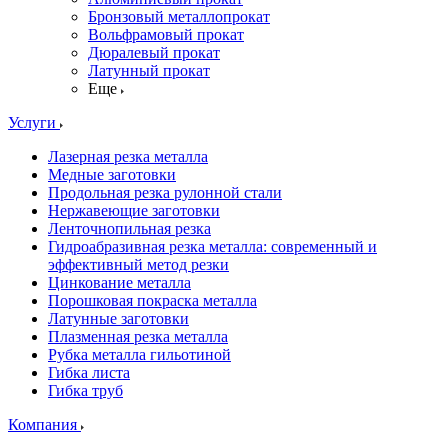
Бронзовый металлопрокат
Вольфрамовый прокат
Дюралевый прокат
Латунный прокат
Еще
Услуги
Лазерная резка металла
Медные заготовки
Продольная резка рулонной стали
Нержавеющие заготовки
Ленточнопильная резка
Гидроабразивная резка металла: современный и
эффективный метод резки
Цинкование металла
Порошковая покраска металла
Латунные заготовки
Плазменная резка металла
Рубка металла гильотиной
Гибка листа
Гибка труб
Компания