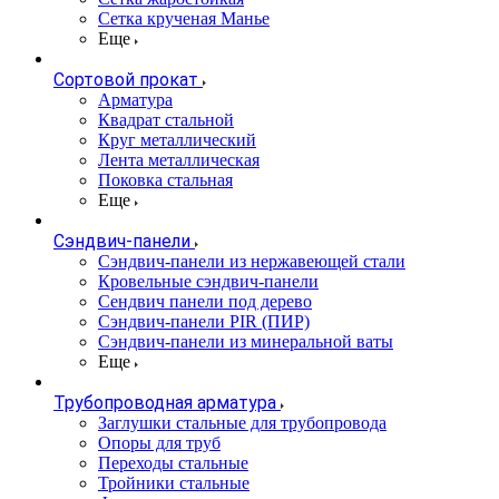
Сетка крученая Манье
Еще
Сортовой прокат
Арматура
Квадрат стальной
Круг металлический
Лента металлическая
Поковка стальная
Еще
Сэндвич-панели
Cэндвич-панели из нержавеющей стали
Кровельные сэндвич-панели
Сендвич панели под дерево
Сэндвич-панели PIR (ПИР)
Сэндвич-панели из минеральной ваты
Еще
Трубопроводная арматура
Заглушки стальные для трубопровода
Опоры для труб
Переходы стальные
Тройники стальные