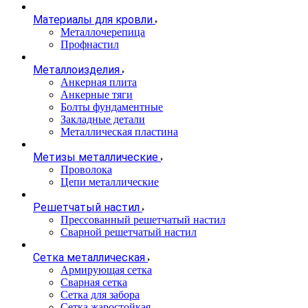
Материалы для кровли
Металлочерепица
Профнастил
Металлоизделия
Анкерная плита
Анкерные тяги
Болты фундаментные
Закладные детали
Металлическая пластина
Метизы металлические
Проволока
Цепи металлические
Решетчатый настил
Прессованный решетчатый настил
Сварной решетчатый настил
Сетка металлическая
Армирующая сетка
Сварная сетка
Сетка для забора
Сетка жаростойкая